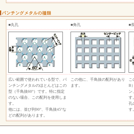
■丸孔
■角孔
■
広い範囲で使われている型で、パ
この他に、千鳥抜の配列があり
こ
ンチングメタルのほとんどはこの
ます。
B
型（千鳥抜60°）です。特に指定
ン
のない場合、この配列を使用しま
す
す。
孔
他には、並び列90°、千鳥抜45°な
す
どの配列があります。