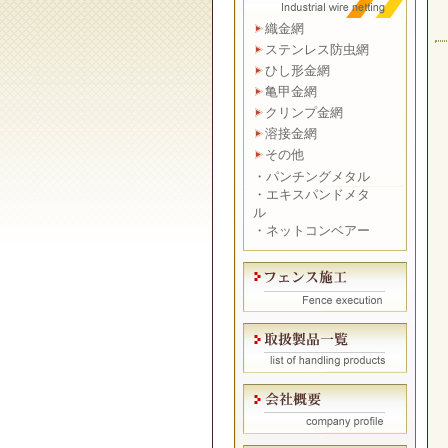
織金網
ステンレス防虫網
ひし形金網
亀甲金網
クリンプ金網
溶接金網
その他
・
パンチングメタル
・
エキスパンドメタ
ル
・
ネットコンベアー