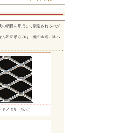
状の網目を形成して製造されるのが
せん断変形応力は、他の金網に比べ
ンドメタル（拡大）