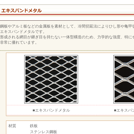
鋼板やアルミ板などの金属板を素材として、冷間切延法によりひし形や亀甲
エキスパンドメタルです。
形成される網目が継ぎ目を持たない一体型構造のため、力学的な強度、特に
非常に優れています。
■エキスパンドメタル
■エキスパ
材質
鉄板
ステンレス鋼板