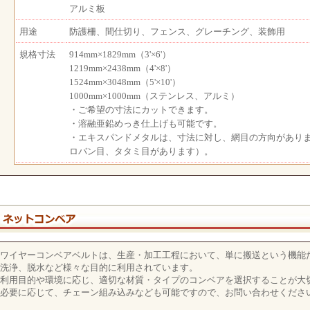
アルミ板
用途
防護柵、間仕切り、フェンス、グレーチング、装飾用
規格寸法
914mm×1829mm（3'×6'）
1219mm×2438mm（4'×8'）
1524mm×3048mm（5'×10'）
1000mm×1000mm（ステンレス、アルミ）
・ご希望の寸法にカットできます。
・溶融亜鉛めっき仕上げも可能です。
・エキスパンドメタルは、寸法に対し、網目の方向があり
ロバン目、タタミ目があります）。
ワイヤーコンベアベルトは、生産・加工工程において、単に搬送という機能
洗浄、脱水など様々な目的に利用されています。
利用目的や環境に応じ、適切な材質・タイプのコンベアを選択することが大
必要に応じて、チェーン組み込みなども可能ですので、お問い合わせくださ