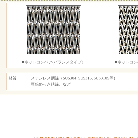
■ネットコンベア(バランスタイプ）
■ネットコン
材質
ステンレス鋼線（SUS304, SUS316, SUS310S等）
亜鉛めっき鉄線、など